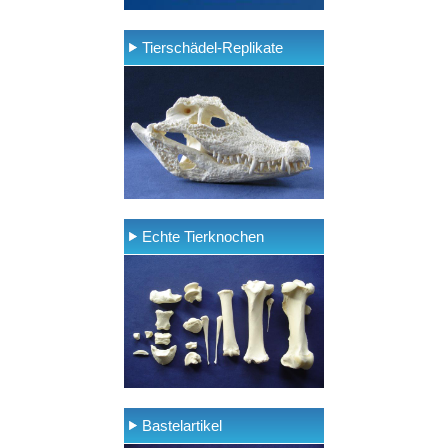
Tierschädel-Replikate
Echte Tierknochen
Bastelartikel