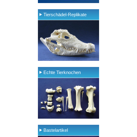
Tierschädel-Replikate
Echte Tierknochen
Bastelartikel