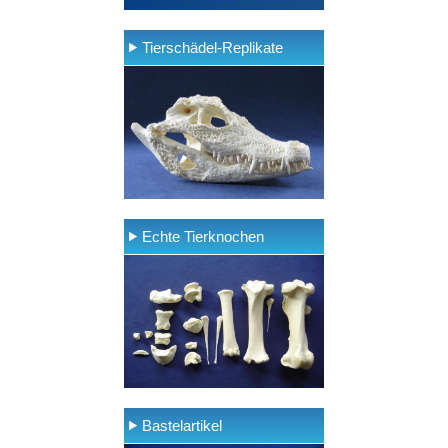
Tierschädel-Replikate
Echte Tierknochen
Bastelartikel