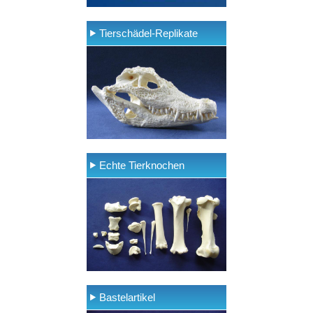
Tierschädel-Replikate
Echte Tierknochen
Bastelartikel