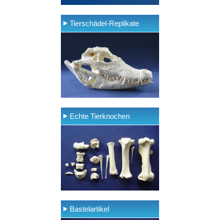
Tierschädel-Replikate
Echte Tierknochen
Bastelartikel