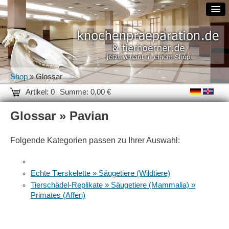
Shop
» Glossar
Artikel: 0
Summe: 0,00 €
Glossar » Pavian
Folgende Kategorien passen zu Ihrer Auswahl:
Echte Tierskelette » Säugetiere (Wildtiere)
Tierschädel-Replikate » Säugetiere (Mammalia) »
Primates (Affen)