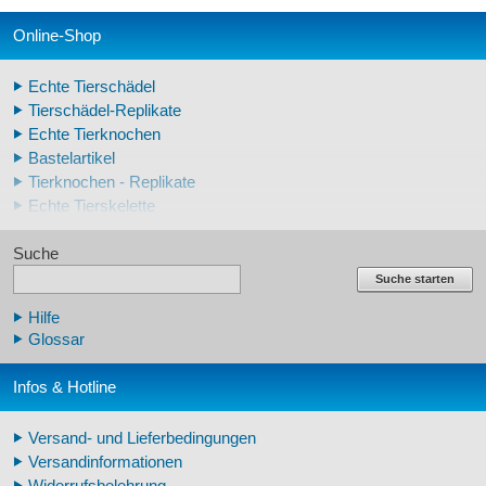
Online-Shop
Echte Tierschädel
Tierschädel-Replikate
Echte Tierknochen
Bastelartikel
Tierknochen - Replikate
Echte Tierskelette
Echte Tierzähne
Suche
Krallen- und Zahnreplikate
Lehrschädel Mensch
Suche starten
Skelettmodelle Mensch
Hilfe
Schädelreplikate Mensch
Glossar
Knochenreplikate Mensch
Beckenskelette Mensch
Infos & Hotline
Arm-/Beinskelette Mensch
Arm-/Beinmodelle Mensch
Versand- und Lieferbedingungen
Zähne Warzenschwein
Versandinformationen
Veterinär - Lehrmittel
Widerrufsbelehrung