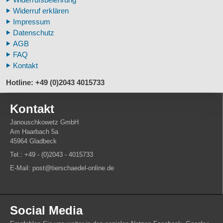
Fossilreplikate Mensch
Widerruf erklären
Pferdemähnen
Impressum
Fußspuren museal
Datenschutz
Tierhörner
AGB
FAQ
Kontakt
Hotline: +49 (0)2043 4015733
Kontakt
Janouschkowetz GmbH
Am Haarbach 5a
45964 Gladbeck
Tel.: +49 - (0)2043 - 4015733
E-Mail: post@tierschaedel-online.de
Social Media