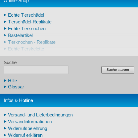
Online-Shop
Echte Tierschädel
Tierschädel-Replikate
Echte Tierknochen
Bastelartikel
Tierknochen - Replikate
Echte Tierskelette
Echte Tierzähne
Suche
Krallen- und Zahnreplikate
Lehrschädel Mensch
Suche starten
Skelettmodelle Mensch
Hilfe
Schädelreplikate Mensch
Glossar
Knochenreplikate Mensch
Beckenskelette Mensch
Infos & Hotline
Arm-/Beinskelette Mensch
Arm-/Beinmodelle Mensch
Versand- und Lieferbedingungen
Zähne Warzenschwein
Versandinformationen
Veterinär - Lehrmittel
Widerrufsbelehrung
Fossilreplikate Mensch
Widerruf erklären
Pferdemähnen