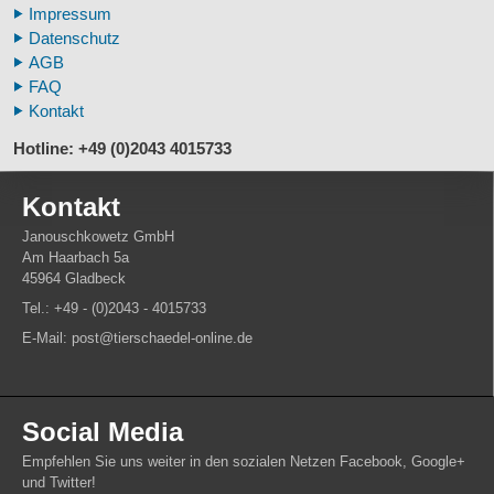
Impressum
Fußspuren museal
Datenschutz
Tierhörner
AGB
FAQ
Kontakt
Hotline: +49 (0)2043 4015733
Kontakt
Janouschkowetz GmbH
Am Haarbach 5a
45964 Gladbeck
Tel.: +49 - (0)2043 - 4015733
E-Mail: post@tierschaedel-online.de
Social Media
Empfehlen Sie uns weiter in den sozialen Netzen Facebook, Google+
und Twitter!