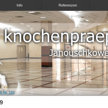
Info
Referenzen
n Nr. 169
9