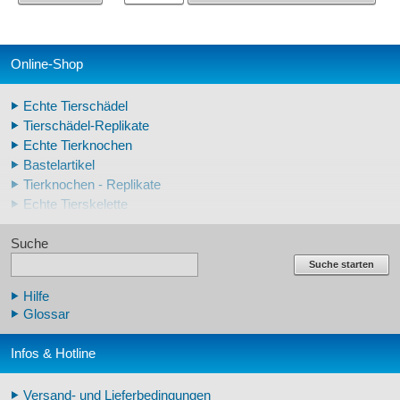
Online-Shop
Echte Tierschädel
Tierschädel-Replikate
Echte Tierknochen
Bastelartikel
Tierknochen - Replikate
Echte Tierskelette
Echte Tierzähne
Suche
Krallen- und Zahnreplikate
Lehrschädel Mensch
Suche starten
Skelettmodelle Mensch
Hilfe
Schädelreplikate Mensch
Glossar
Knochenreplikate Mensch
Beckenskelette Mensch
Infos & Hotline
Arm-/Beinskelette Mensch
Arm-/Beinmodelle Mensch
Versand- und Lieferbedingungen