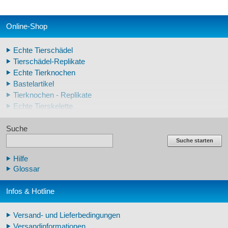
Online-Shop
Echte Tierschädel
Tierschädel-Replikate
Echte Tierknochen
Bastelartikel
Tierknochen - Replikate
Echte Tierskelette
Echte Tierzähne
Suche
Krallen- und Zahnreplikate
Lehrschädel Mensch
Suche starten
Skelettmodelle Mensch
Hilfe
Schädelreplikate Mensch
Glossar
Knochenreplikate Mensch
Beckenskelette Mensch
Infos & Hotline
Arm-/Beinskelette Mensch
Arm-/Beinmodelle Mensch
Versand- und Lieferbedingungen
Zähne Warzenschwein
Versandinformationen