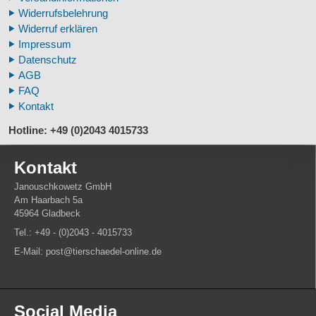
Veterinär - Lehrmittel
Widerrufsbelehrung
Fossilreplikate Mensch
Widerruf erklären
Pferdemähnen
Impressum
Fußspuren museal
Datenschutz
Tierhörner
AGB
FAQ
Kontakt
Hotline: +49 (0)2043 4015733
Kontakt
Janouschkowetz GmbH
Am Haarbach 5a
45964 Gladbeck
Tel.: +49 - (0)2043 - 4015733
E-Mail: post@tierschaedel-online.de
Social Media