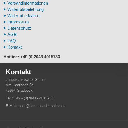
Versandinformationen
Veterinär - Lehrmittel
Widerrufsbelehrung
Fossilreplikate Mensch
Widerruf erklären
Pferdemähnen
Impressum
Fußspuren museal
Datenschutz
Tierhörner
AGB
FAQ
Kontakt
Hotline: +49 (0)2043 4015733
Kontakt
Janouschkowetz GmbH
Am Haarbach 5a
45964 Gladbeck
Tel.: +49 - (0)2043 - 4015733
E-Mail: post@tierschaedel-online.de