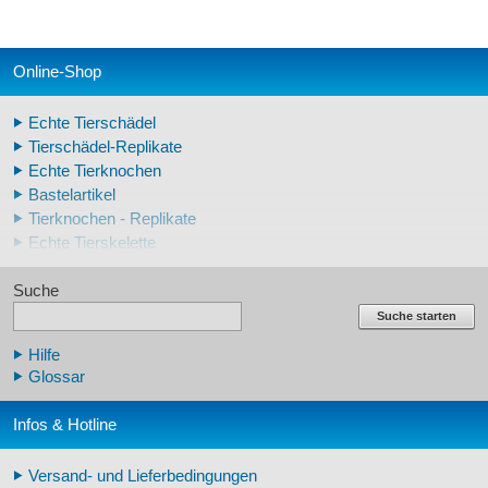
Online-Shop
Echte Tierschädel
Tierschädel-Replikate
Echte Tierknochen
Bastelartikel
Tierknochen - Replikate
Echte Tierskelette
Echte Tierzähne
Suche
Krallen- und Zahnreplikate
Lehrschädel Mensch
Suche starten
Skelettmodelle Mensch
Hilfe
Schädelreplikate Mensch
Glossar
Knochenreplikate Mensch
Beckenskelette Mensch
Infos & Hotline
Arm-/Beinskelette Mensch
Arm-/Beinmodelle Mensch
Versand- und Lieferbedingungen
Zähne Warzenschwein