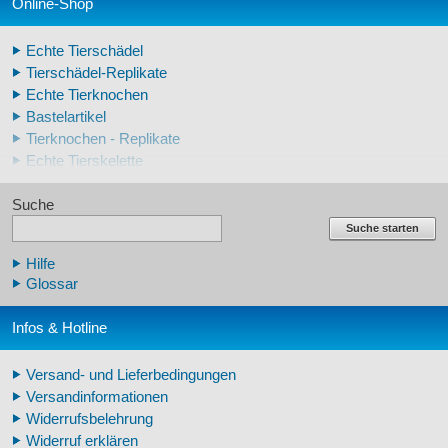
Online-Shop
Echte Tierschädel
Tierschädel-Replikate
Echte Tierknochen
Bastelartikel
Tierknochen - Replikate
Echte Tierskelette
Echte Tierzähne
Suche
Krallen- und Zahnreplikate
Lehrschädel Mensch
Suche starten
Skelettmodelle Mensch
Hilfe
Schädelreplikate Mensch
Glossar
Knochenreplikate Mensch
Beckenskelette Mensch
Infos & Hotline
Arm-/Beinskelette Mensch
Arm-/Beinmodelle Mensch
Versand- und Lieferbedingungen
Zähne Warzenschwein
Versandinformationen
Veterinär - Lehrmittel
Widerrufsbelehrung
Fossilreplikate Mensch
Widerruf erklären
Pferdemähnen