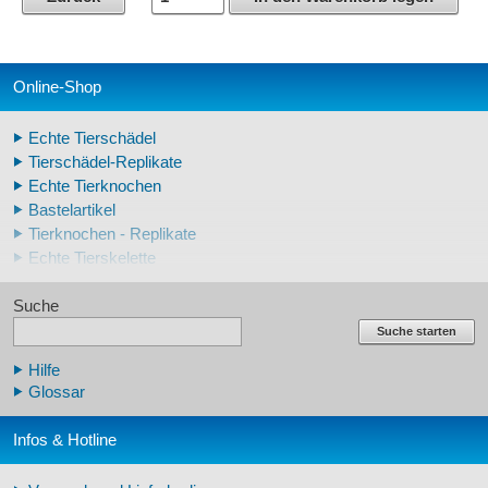
Online-Shop
Echte Tierschädel
Tierschädel-Replikate
Echte Tierknochen
Bastelartikel
Tierknochen - Replikate
Echte Tierskelette
Echte Tierzähne
Suche
Krallen- und Zahnreplikate
Lehrschädel Mensch
Suche starten
Skelettmodelle Mensch
Hilfe
Schädelreplikate Mensch
Glossar
Knochenreplikate Mensch
Beckenskelette Mensch
Infos & Hotline
Arm-/Beinskelette Mensch
Arm-/Beinmodelle Mensch