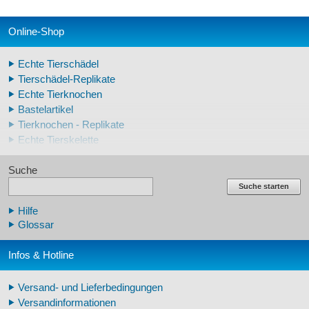
Online-Shop
Echte Tierschädel
Tierschädel-Replikate
Echte Tierknochen
Bastelartikel
Tierknochen - Replikate
Echte Tierskelette
Echte Tierzähne
Suche
Krallen- und Zahnreplikate
Lehrschädel Mensch
Suche starten
Skelettmodelle Mensch
Hilfe
Schädelreplikate Mensch
Glossar
Knochenreplikate Mensch
Beckenskelette Mensch
Infos & Hotline
Arm-/Beinskelette Mensch
Arm-/Beinmodelle Mensch
Versand- und Lieferbedingungen
Zähne Warzenschwein
Versandinformationen
Veterinär - Lehrmittel