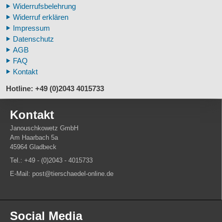
Widerrufsbelehrung
Fossilreplikate Mensch
Widerruf erklären
Pferdemähnen
Impressum
Fußspuren museal
Datenschutz
Tierhörner
AGB
FAQ
Kontakt
Hotline: +49 (0)2043 4015733
Kontakt
Janouschkowetz GmbH
Am Haarbach 5a
45964 Gladbeck
Tel.: +49 - (0)2043 - 4015733
E-Mail: post@tierschaedel-online.de
Social Media