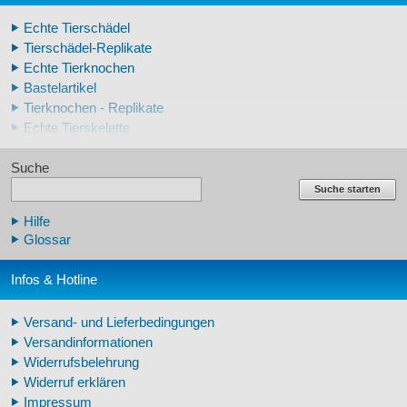
Echte Tierschädel
Tierschädel-Replikate
Echte Tierknochen
Bastelartikel
Tierknochen - Replikate
Echte Tierskelette
Echte Tierzähne
Suche
Krallen- und Zahnreplikate
Lehrschädel Mensch
Suche starten
Skelettmodelle Mensch
Hilfe
Schädelreplikate Mensch
Glossar
Knochenreplikate Mensch
Beckenskelette Mensch
Infos & Hotline
Arm-/Beinskelette Mensch
Arm-/Beinmodelle Mensch
Versand- und Lieferbedingungen
Zähne Warzenschwein
Versandinformationen
Veterinär - Lehrmittel
Widerrufsbelehrung
Fossilreplikate Mensch
Widerruf erklären
Pferdemähnen
Impressum