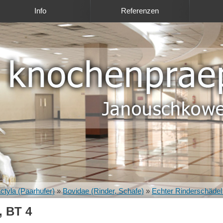
Info
Referenzen
actyla (Paarhufer)
»
Bovidae (Rinder, Schafe)
»
Echter Rinderschädel 
, BT 4