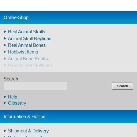
Online-Shop
Real Animal Skulls
Animal Skull Replicas
Real Animal Bones
Hobbyist Items
Animal Bone Replica
Real Animal Skeletons
Real Animal Teeth
Search
Claws & Teeth Replicas
Human Skulls
Search
Skeleton Model Human
Help
Human Skull Replicas
Glossary
Human Replica Bones
Pelvis Skeletons
Information & Hotline
Arm / Leg Skeleton Human
Arm / Leg Models Human
Shipment & Delivery
Warthog Tusks