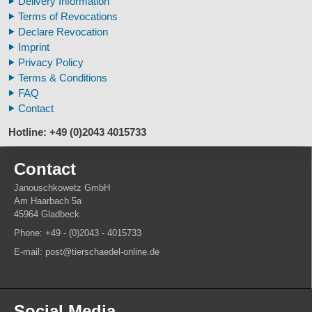
Delivery Information
Veterinary
Terms of Revocations
Fossil Human Skull Replica
Declare Revocation
Horse´s mane
Imprint
Footprints high quality
Privacy Policy
Animal Horns
Terms & Conditions
FAQ
Contact
Hotline: +49 (0)2043 4015733
Contact
Janouschkowetz GmbH
Am Haarbach 5a
45964 Gladbeck
Phone: +49 - (0)2043 - 4015733
E-mail: post@tierschaedel-online.de
Social Media