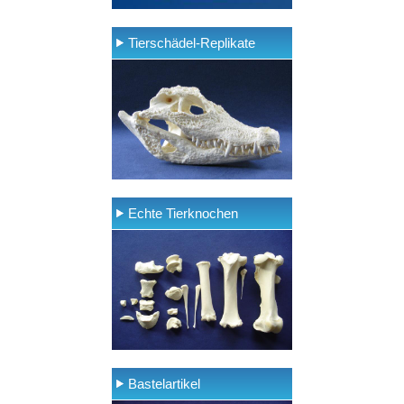
Tierschädel-Replikate
Echte Tierknochen
Bastelartikel