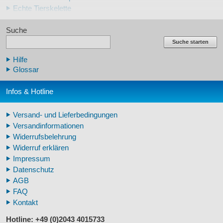
Echte Tierskelette
Echte Tierzähne
Suche
Krallen- und Zahnreplikate
Lehrschädel Mensch
Suche starten
Skelettmodelle Mensch
Hilfe
Schädelreplikate Mensch
Glossar
Knochenreplikate Mensch
Beckenskelette Mensch
Infos & Hotline
Arm-/Beinskelette Mensch
Arm-/Beinmodelle Mensch
Versand- und Lieferbedingungen
Zähne Warzenschwein
Versandinformationen
Veterinär - Lehrmittel
Widerrufsbelehrung
Fossilreplikate Mensch
Widerruf erklären
Pferdemähnen
Impressum
Fußspuren museal
Datenschutz
Tierhörner
AGB
FAQ
Kontakt
Hotline: +49 (0)2043 4015733