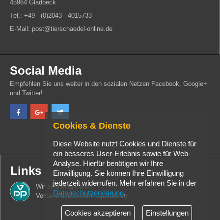
45964 Gladbeck
Tel.: +49 - (0)2043 - 4015733
E-Mail: post@tierschaedel-online.de
Social Media
Empfehlen Sie uns weiter in den sozialen Netzen Facebook, Google+
und Twitter!
Cookies & Dienste
Diese Website nutzt Cookies und Dienste für
ein besseres User-Erlebnis sowie für Web-
Analyse. Hierfür benötigen wir Ihre
Links
Einwilligung. Sie können Ihre Einwilligung
jederzeit widerrufen. Mehr erfahren Sie in der
Wir sind Mitglied im
Datenschutzerklärung
.
Verband deutscher Präparatoren
Cookies akzeptieren
Einstellungen