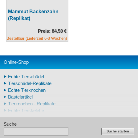
Mammut Backenzahn
(Replikat)
Preis: 84,50 €
Bestellbar (Lieferzeit 6-8 Wochen)
Online-Shop
Echte Tierschädel
Tierschädel-Replikate
Echte Tierknochen
Bastelartikel
Tierknochen - Replikate
Echte Tierskelette
Echte Tierzähne
Suche
Krallen- und Zahnreplikate
Lehrschädel Mensch
Suche starten
Skelettmodelle Mensch