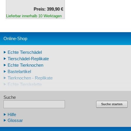
Preis: 399,90 €
Lieferbar innerhalb 10 Werktagen
Online-Shop
Echte Tierschädel
Tierschädel-Replikate
Echte Tierknochen
Bastelartikel
Tierknochen - Replikate
Echte Tierskelette
Echte Tierzähne
Suche
Krallen- und Zahnreplikate
Lehrschädel Mensch
Suche starten
Skelettmodelle Mensch
Hilfe
Schädelreplikate Mensch
Glossar
Knochenreplikate Mensch
Beckenskelette Mensch