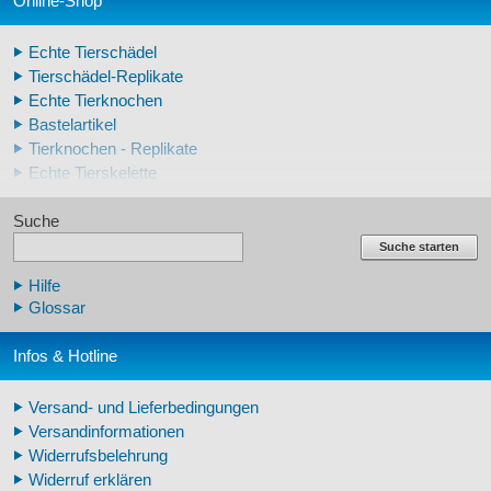
Online-Shop
Echte Tierschädel
Tierschädel-Replikate
Echte Tierknochen
Bastelartikel
Tierknochen - Replikate
Echte Tierskelette
Echte Tierzähne
Suche
Krallen- und Zahnreplikate
Lehrschädel Mensch
Suche starten
Skelettmodelle Mensch
Hilfe
Schädelreplikate Mensch
Glossar
Knochenreplikate Mensch
Beckenskelette Mensch
Infos & Hotline
Arm-/Beinskelette Mensch
Arm-/Beinmodelle Mensch
Versand- und Lieferbedingungen
Zähne Warzenschwein
Versandinformationen
Veterinär - Lehrmittel
Widerrufsbelehrung
Fossilreplikate Mensch
Widerruf erklären
Pferdemähnen