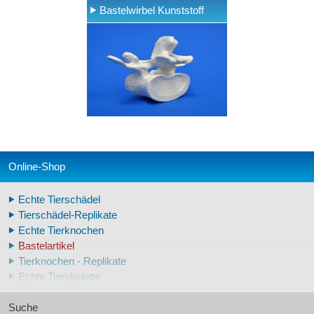
Bastelwirbel Kunststoff
Online-Shop
Echte Tierschädel
Tierschädel-Replikate
Echte Tierknochen
Bastelartikel
Tierknochen - Replikate
Echte Tierskelette
Echte Tierzähne
Suche
Krallen- und Zahnreplikate