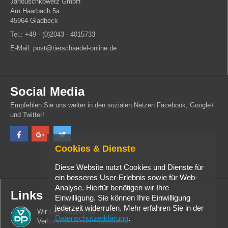
Janouschkowetz GmbH
Am Haarbach 5a
45964 Gladbeck
Tel.: +49 - (0)2043 - 4015733
E-Mail: post@tierschaedel-online.de
Social Media
Empfehlen Sie uns weiter in den sozialen Netzen Facebook, Google+
und Twitter!
Cookies & Dienste
Diese Website nutzt Cookies und Dienste für
ein besseres User-Erlebnis sowie für Web-
Analyse. Hierfür benötigen wir Ihre
Links
Einwilligung. Sie können Ihre Einwilligung
jederzeit widerrufen. Mehr erfahren Sie in der
Wir sind Mitglied im
Datenschutzerklärung
.
Verband deutscher Präparatoren