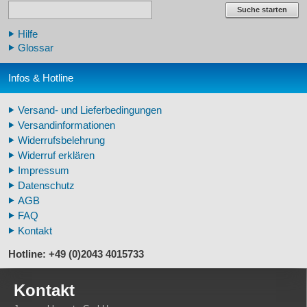
Lehrschädel Mensch
Suche starten
Skelettmodelle Mensch
Hilfe
Schädelreplikate Mensch
Glossar
Knochenreplikate Mensch
Beckenskelette Mensch
Infos & Hotline
Arm-/Beinskelette Mensch
Arm-/Beinmodelle Mensch
Versand- und Lieferbedingungen
Zähne Warzenschwein
Versandinformationen
Veterinär - Lehrmittel
Widerrufsbelehrung
Fossilreplikate Mensch
Widerruf erklären
Pferdemähnen
Impressum
Fußspuren museal
Datenschutz
Tierhörner
AGB
FAQ
Kontakt
Hotline: +49 (0)2043 4015733
Kontakt