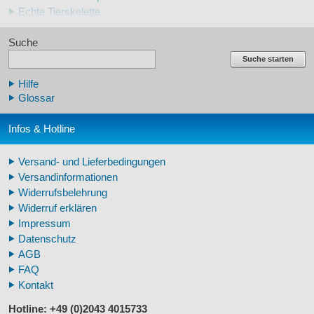
Echte Tierskelette
Echte Tierzähne
Suche
Krallen- und Zahnreplikate
Lehrschädel Mensch
Suche starten
Skelettmodelle Mensch
Hilfe
Schädelreplikate Mensch
Glossar
Knochenreplikate Mensch
Beckenskelette Mensch
Infos & Hotline
Arm-/Beinskelette Mensch
Arm-/Beinmodelle Mensch
Versand- und Lieferbedingungen
Zähne Warzenschwein
Versandinformationen
Veterinär - Lehrmittel
Widerrufsbelehrung
Fossilreplikate Mensch
Widerruf erklären
Pferdemähnen
Impressum
Fußspuren museal
Datenschutz
Tierhörner
AGB
FAQ
Kontakt
Hotline: +49 (0)2043 4015733