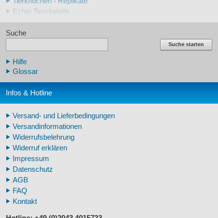
Tierknochen - Replikate
Echte Tierskelette
Echte Tierzähne
Suche
Krallen- und Zahnreplikate
Lehrschädel Mensch
Suche starten
Skelettmodelle Mensch
Hilfe
Schädelreplikate Mensch
Glossar
Knochenreplikate Mensch
Beckenskelette Mensch
Infos & Hotline
Arm-/Beinskelette Mensch
Arm-/Beinmodelle Mensch
Versand- und Lieferbedingungen
Zähne Warzenschwein
Versandinformationen
Veterinär - Lehrmittel
Widerrufsbelehrung
Fossilreplikate Mensch
Widerruf erklären
Pferdemähnen
Impressum
Fußspuren museal
Datenschutz
Tierhörner
AGB
FAQ
Kontakt
Hotline: +49 (0)2043 4015733