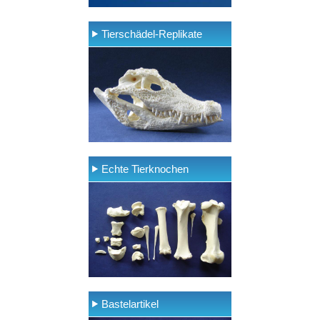
Tierschädel-Replikate
Echte Tierknochen
Bastelartikel