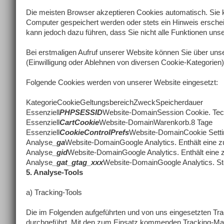
Die meisten Browser akzeptieren Cookies automatisch. Sie k
Computer gespeichert werden oder stets ein Hinweis erschein
kann jedoch dazu führen, dass Sie nicht alle Funktionen uns
Bei erstmaligen Aufruf unserer Website können Sie über uns
(Einwilligung oder Ablehnen von diversen Cookie-Kategorien
Folgende Cookies werden von unserer Website eingesetzt:
KategorieCookieGeltungsbereichZweckSpeicherdauer
Essenziell
PHPSESSID
Website-DomainSession Cookie. Techn
Essenziell
CartCookie
Website-DomainWarenkorb.8 Tage
Essenziell
CookieControlPrefs
Website-DomainCookie Settin
Analyse
_ga
Website-DomainGoogle Analytics. Enthält eine zufa
Analyse
_gid
Website-DomainGoogle Analytics. Enthält eine zuf
Analyse
_gat_gtag_xxx
Website-DomainGoogle Analytics. Ste
5. Analyse-Tools
a) Tracking-Tools
Die im Folgenden aufgeführten und von uns eingesetzten Tr
durchgeführt. Mit den zum Einsatz kommenden Tracking-Maßn