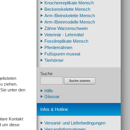
Knochenreplikate Mensch
Beckenskelette Mensch
Arm-/Beinskelette Mensch
Arm-/Beinmodelle Mensch
Zähne Warzenschwein
Veterinär - Lehrmittel
Fossilreplikate Mensch
Pferdemähnen
Fußspuren museal
Tierhörner
Suche
elisteten
Suche starten
u ziehen.
Sie unter den
Hilfe
Glossar
Infos & Hotline
ulare Kontakt
Versand- und Lieferbedingungen
d um diese
Versandinformationen