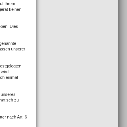
auf Ihrem
gerät keinen
eben. Dies
ogenannte
assen unserer
festgelegten
 wird
och einmal
 unseres
matisch zu
ter nach Art. 6