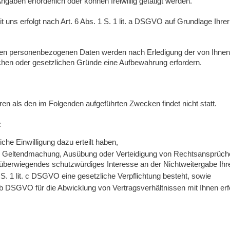
gaben erforderlich oder können freiwillig getätigt werden.
s erfolgt nach Art. 6 Abs. 1 S. 1 lit. a DSGVO auf Grundlage Ihrer f
nen personenbezogenen Daten werden nach Erledigung der von Ihnen 
lichen oder gesetzlichen Gründe eine Aufbewahrung erfordern.
ren als den im Folgenden aufgeführten Zwecken findet nicht statt.
:
iche Einwilligung dazu erteilt haben,
zur Geltendmachung, Ausübung oder Verteidigung von Rechtsansprüche
 überwiegendes schutzwürdiges Interesse an der Nichtweitergabe Ihr
1 S. 1 lit. c DSGVO eine gesetzliche Verpflichtung besteht, sowie
t. b DSGVO für die Abwicklung von Vertragsverhältnissen mit Ihnen erfo