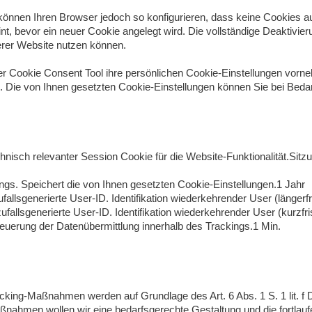
önnen Ihren Browser jedoch so konfigurieren, dass keine Cookies a
t, bevor ein neuer Cookie angelegt wird. Die vollständige Deaktivie
erer Website nutzen können.
er Cookie Consent Tool ihre persönlichen Cookie-Einstellungen vor
). Die von Ihnen gesetzten Cookie-Einstellungen können Sie bei Beda
isch relevanter Session Cookie für die Website-Funktionalität.Sit
gs. Speichert die von Ihnen gesetzten Cookie-Einstellungen.1 Jahr
llsgenerierte User-ID. Identifikation wiederkehrender User (längerfri
allsgenerierte User-ID. Identifikation wiederkehrender User (kurzfris
uerung der Datenübermittlung innerhalb des Trackings.1 Min.
acking-Maßnahmen werden auf Grundlage des Art. 6 Abs. 1 S. 1 lit. 
ahmen wollen wir eine bedarfsgerechte Gestaltung und die fortlau