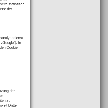
ite statistisch
inne der
banalysedienst
„Google“). In
 den Cookie
tzung der
er
iten zu
weit Dritte