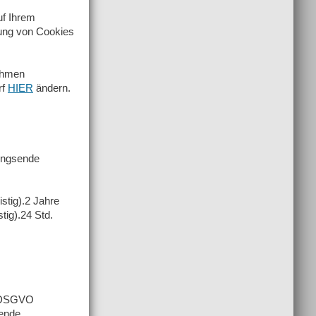
uf Ihrem
rung von Cookies
nehmen
rf
HIER
ändern.
zungsende
stig).2 Jahre
tig).24 Std.
f DSGVO
fende