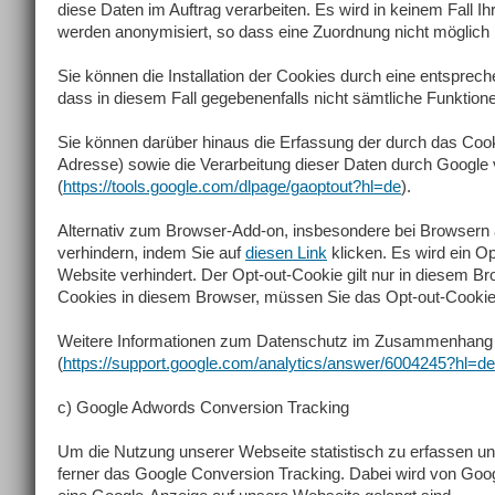
diese Daten im Auftrag verarbeiten. Es wird in keinem Fall
werden anonymisiert, so dass eine Zuordnung nicht möglich i
Sie können die Installation der Cookies durch eine entsprech
dass in diesem Fall gegebenenfalls nicht sämtliche Funktion
Sie können darüber hinaus die Erfassung der durch das Cook
Adresse) sowie die Verarbeitung dieser Daten durch Google v
(
https://tools.google.com/dlpage/gaoptout?hl=de
).
Alternativ zum Browser-Add-on, insbesondere bei Browsern 
verhindern, indem Sie auf
diesen Link
klicken. Es wird ein O
Website verhindert. Der Opt-out-Cookie gilt nur in diesem B
Cookies in diesem Browser, müssen Sie das Opt-out-Cookie
Weitere Informationen zum Datenschutz im Zusammenhang mit
(
https://support.google.com/analytics/answer/6004245?hl=de
c) Google Adwords Conversion Tracking
Um die Nutzung unserer Webseite statistisch zu erfassen u
ferner das Google Conversion Tracking. Dabei wird von Googl