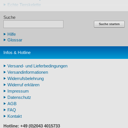
Echte Tierskelette
Echte Tierzähne
Suche
Krallen- und Zahnreplikate
Lehrschädel Mensch
Suche starten
Skelettmodelle Mensch
Hilfe
Schädelreplikate Mensch
Glossar
Knochenreplikate Mensch
Beckenskelette Mensch
Infos & Hotline
Arm-/Beinskelette Mensch
Arm-/Beinmodelle Mensch
Versand- und Lieferbedingungen
Zähne Warzenschwein
Versandinformationen
Veterinär - Lehrmittel
Widerrufsbelehrung
Fossilreplikate Mensch
Widerruf erklären
Pferdemähnen
Impressum
Fußspuren museal
Datenschutz
Tierhörner
AGB
FAQ
Kontakt
Hotline: +49 (0)2043 4015733