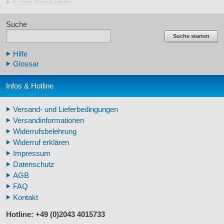
Echte Tierskelette
Echte Tierzähne
Suche
Krallen- und Zahnreplikate
Lehrschädel Mensch
Suche starten
Skelettmodelle Mensch
Hilfe
Schädelreplikate Mensch
Glossar
Knochenreplikate Mensch
Beckenskelette Mensch
Infos & Hotline
Arm-/Beinskelette Mensch
Arm-/Beinmodelle Mensch
Versand- und Lieferbedingungen
Zähne Warzenschwein
Versandinformationen
Veterinär - Lehrmittel
Widerrufsbelehrung
Fossilreplikate Mensch
Widerruf erklären
Pferdemähnen
Impressum
Fußspuren museal
Datenschutz
Tierhörner
AGB
FAQ
Kontakt
Hotline: +49 (0)2043 4015733