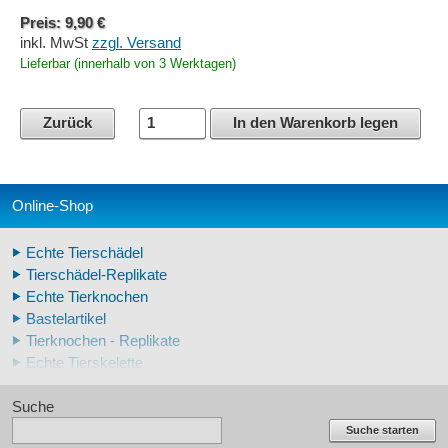
Preis: 9,90 €
inkl. MwSt
zzgl. Versand
Lieferbar (innerhalb von 3 Werktagen)
Zurück
In den Warenkorb legen
Online-Shop
Echte Tierschädel
Tierschädel-Replikate
Echte Tierknochen
Bastelartikel
Tierknochen - Replikate
Echte Tierskelette
Echte Tierzähne
Suche
Krallen- und Zahnreplikate
Lehrschädel Mensch
Suche starten