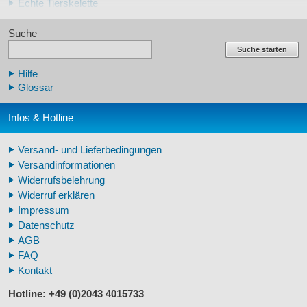
Echte Tierskelette
Echte Tierzähne
Suche
Krallen- und Zahnreplikate
Lehrschädel Mensch
Suche starten
Skelettmodelle Mensch
Hilfe
Schädelreplikate Mensch
Glossar
Knochenreplikate Mensch
Beckenskelette Mensch
Infos & Hotline
Arm-/Beinskelette Mensch
Arm-/Beinmodelle Mensch
Versand- und Lieferbedingungen
Zähne Warzenschwein
Versandinformationen
Veterinär - Lehrmittel
Widerrufsbelehrung
Fossilreplikate Mensch
Widerruf erklären
Pferdemähnen
Impressum
Fußspuren museal
Datenschutz
Tierhörner
AGB
FAQ
Kontakt
Hotline: +49 (0)2043 4015733