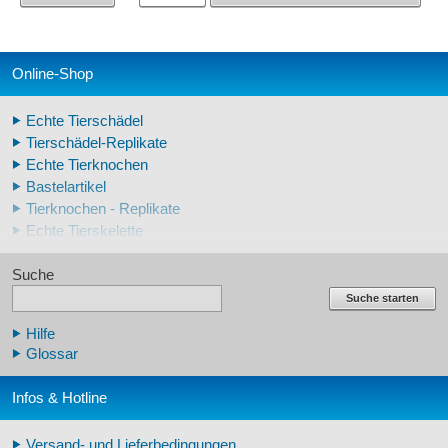
Online-Shop
Echte Tierschädel
Tierschädel-Replikate
Echte Tierknochen
Bastelartikel
Tierknochen - Replikate
Echte Tierskelette
Echte Tierzähne
Suche
Krallen- und Zahnreplikate
Lehrschädel Mensch
Suche starten
Skelettmodelle Mensch
Hilfe
Schädelreplikate Mensch
Glossar
Knochenreplikate Mensch
Beckenskelette Mensch
Infos & Hotline
Arm-/Beinskelette Mensch
Arm-/Beinmodelle Mensch
Versand- und Lieferbedingungen