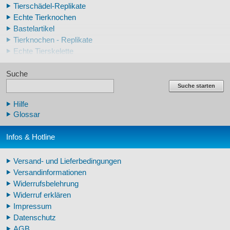
Tierschädel-Replikate
Echte Tierknochen
Bastelartikel
Tierknochen - Replikate
Echte Tierskelette
Echte Tierzähne
Suche
Krallen- und Zahnreplikate
Lehrschädel Mensch
Suche starten
Skelettmodelle Mensch
Hilfe
Schädelreplikate Mensch
Glossar
Knochenreplikate Mensch
Beckenskelette Mensch
Infos & Hotline
Arm-/Beinskelette Mensch
Arm-/Beinmodelle Mensch
Versand- und Lieferbedingungen
Zähne Warzenschwein
Versandinformationen
Veterinär - Lehrmittel
Widerrufsbelehrung
Fossilreplikate Mensch
Widerruf erklären
Pferdemähnen
Impressum
Fußspuren museal
Datenschutz
Tierhörner
AGB