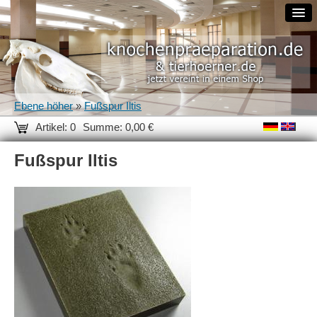
Ebene höher
»
Fußspur Iltis
Artikel: 0
Summe: 0,00 €
Fußspur Iltis