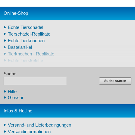
Online-Shop
Echte Tierschädel
Tierschädel-Replikate
Echte Tierknochen
Bastelartikel
Tierknochen - Replikate
Echte Tierskelette
Echte Tierzähne
Suche
Krallen- und Zahnreplikate
Lehrschädel Mensch
Suche starten
Skelettmodelle Mensch
Hilfe
Schädelreplikate Mensch
Glossar
Knochenreplikate Mensch
Beckenskelette Mensch
Infos & Hotline
Arm-/Beinskelette Mensch
Arm-/Beinmodelle Mensch
Versand- und Lieferbedingungen
Zähne Warzenschwein
Versandinformationen
Veterinär - Lehrmittel