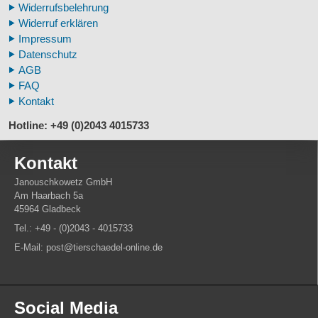
Widerrufsbelehrung
Fossilreplikate Mensch
Widerruf erklären
Pferdemähnen
Impressum
Fußspuren museal
Datenschutz
Tierhörner
AGB
FAQ
Kontakt
Hotline: +49 (0)2043 4015733
Kontakt
Janouschkowetz GmbH
Am Haarbach 5a
45964 Gladbeck
Tel.: +49 - (0)2043 - 4015733
E-Mail: post@tierschaedel-online.de
Social Media