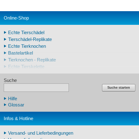
Online-Shop
Echte Tierschädel
Tierschädel-Replikate
Echte Tierknochen
Bastelartikel
Tierknochen - Replikate
Echte Tierskelette
Echte Tierzähne
Suche
Krallen- und Zahnreplikate
Lehrschädel Mensch
Suche starten
Skelettmodelle Mensch
Hilfe
Schädelreplikate Mensch
Glossar
Knochenreplikate Mensch
Beckenskelette Mensch
Infos & Hotline
Arm-/Beinskelette Mensch
Arm-/Beinmodelle Mensch
Versand- und Lieferbedingungen
Zähne Warzenschwein