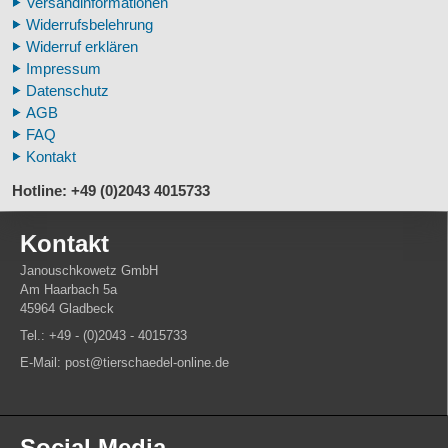
Versandinformationen
Veterinär - Lehrmittel
Widerrufsbelehrung
Fossilreplikate Mensch
Widerruf erklären
Pferdemähnen
Impressum
Fußspuren museal
Datenschutz
Tierhörner
AGB
FAQ
Kontakt
Hotline: +49 (0)2043 4015733
Kontakt
Janouschkowetz GmbH
Am Haarbach 5a
45964 Gladbeck
Tel.: +49 - (0)2043 - 4015733
E-Mail: post@tierschaedel-online.de
Social Media