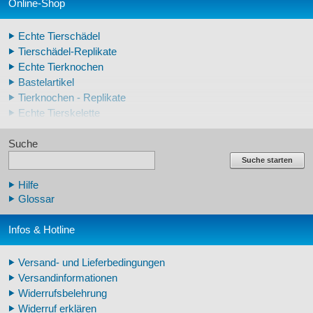
Online-Shop
Echte Tierschädel
Tierschädel-Replikate
Echte Tierknochen
Bastelartikel
Tierknochen - Replikate
Echte Tierskelette
Echte Tierzähne
Suche
Krallen- und Zahnreplikate
Lehrschädel Mensch
Suche starten
Skelettmodelle Mensch
Hilfe
Schädelreplikate Mensch
Glossar
Knochenreplikate Mensch
Beckenskelette Mensch
Infos & Hotline
Arm-/Beinskelette Mensch
Arm-/Beinmodelle Mensch
Versand- und Lieferbedingungen
Zähne Warzenschwein
Versandinformationen
Veterinär - Lehrmittel
Widerrufsbelehrung
Fossilreplikate Mensch
Widerruf erklären
Pferdemähnen