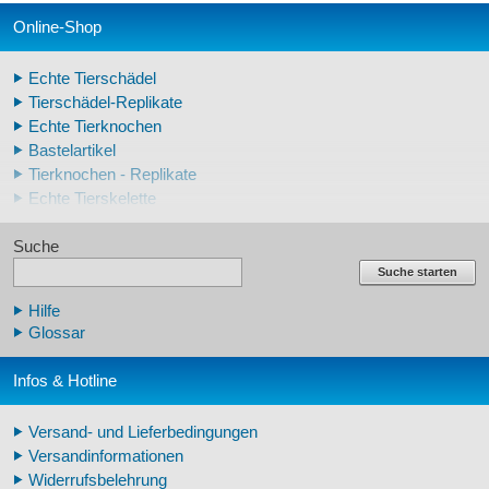
Online-Shop
Echte Tierschädel
Tierschädel-Replikate
Echte Tierknochen
Bastelartikel
Tierknochen - Replikate
Echte Tierskelette
Echte Tierzähne
Suche
Krallen- und Zahnreplikate
Lehrschädel Mensch
Suche starten
Skelettmodelle Mensch
Hilfe
Schädelreplikate Mensch
Glossar
Knochenreplikate Mensch
Beckenskelette Mensch
Infos & Hotline
Arm-/Beinskelette Mensch
Arm-/Beinmodelle Mensch
Versand- und Lieferbedingungen
Zähne Warzenschwein
Versandinformationen
Veterinär - Lehrmittel
Widerrufsbelehrung
Fossilreplikate Mensch