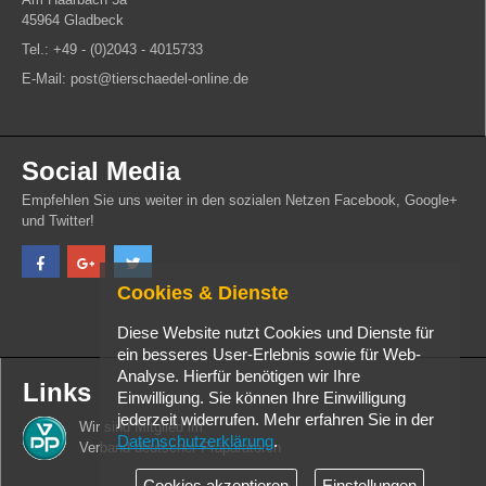
45964 Gladbeck
Tel.: +49 - (0)2043 - 4015733
E-Mail: post@tierschaedel-online.de
Social Media
Empfehlen Sie uns weiter in den sozialen Netzen Facebook, Google+
und Twitter!
Cookies & Dienste
Diese Website nutzt Cookies und Dienste für
ein besseres User-Erlebnis sowie für Web-
Analyse. Hierfür benötigen wir Ihre
Links
Einwilligung. Sie können Ihre Einwilligung
jederzeit widerrufen. Mehr erfahren Sie in der
Wir sind Mitglied im
Datenschutzerklärung
.
Verband deutscher Präparatoren
Cookies akzeptieren
Einstellungen