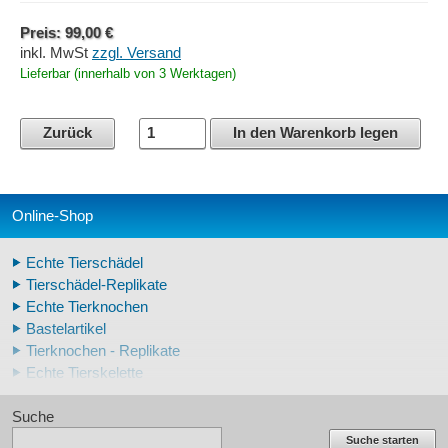
Preis: 99,00 €
inkl. MwSt
zzgl. Versand
Lieferbar (innerhalb von 3 Werktagen)
Zurück
In den Warenkorb legen
Online-Shop
Echte Tierschädel
Tierschädel-Replikate
Echte Tierknochen
Bastelartikel
Tierknochen - Replikate
Echte Tierskelette
Echte Tierzähne
Suche
Krallen- und Zahnreplikate
Lehrschädel Mensch
Suche starten