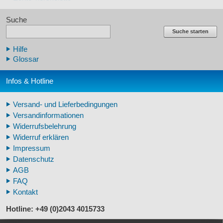
Echte Tierzähne
Suche
Krallen- und Zahnreplikate
Lehrschädel Mensch
Suche starten
Skelettmodelle Mensch
Hilfe
Schädelreplikate Mensch
Glossar
Knochenreplikate Mensch
Beckenskelette Mensch
Infos & Hotline
Arm-/Beinskelette Mensch
Arm-/Beinmodelle Mensch
Versand- und Lieferbedingungen
Zähne Warzenschwein
Versandinformationen
Veterinär - Lehrmittel
Widerrufsbelehrung
Fossilreplikate Mensch
Widerruf erklären
Pferdemähnen
Impressum
Fußspuren museal
Datenschutz
Tierhörner
AGB
FAQ
Kontakt
Hotline: +49 (0)2043 4015733