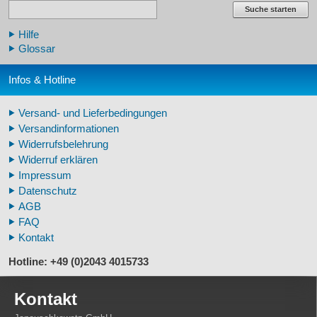
Lehrschädel Mensch
Suche starten
Skelettmodelle Mensch
Hilfe
Schädelreplikate Mensch
Glossar
Knochenreplikate Mensch
Beckenskelette Mensch
Infos & Hotline
Arm-/Beinskelette Mensch
Arm-/Beinmodelle Mensch
Versand- und Lieferbedingungen
Zähne Warzenschwein
Versandinformationen
Veterinär - Lehrmittel
Widerrufsbelehrung
Fossilreplikate Mensch
Widerruf erklären
Pferdemähnen
Impressum
Fußspuren museal
Datenschutz
Tierhörner
AGB
FAQ
Kontakt
Hotline: +49 (0)2043 4015733
Kontakt