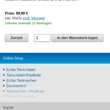
Preis: 89,90 €
inkl. MwSt
zzgl. Versand
Lieferbar innerhalb 10 Werktagen
Zurück
In den Warenkorb legen
Online-Shop
Echte Tierschädel
Tierschädel-Replikate
Echte Tierknochen
Bastelartikel
Tierknochen - Replikate
Echte Tierskelette
Echte Tierzähne
Suche
Krallen- und Zahnreplikate