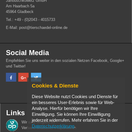
Janouschkowetz GmbH
Am Haarbach 5a
45964 Gladbeck
Tel.: +49 - (0)2043 - 4015733
E-Mail: post@tierschaedel-online.de
Social Media
Empfehlen Sie uns weiter in den sozialen Netzen Facebook, Google+
und Twitter!
Cookies & Dienste
Diese Website nutzt Cookies und Dienste für
ein besseres User-Erlebnis sowie für Web-
Analyse. Hierfür benötigen wir Ihre
Links
Einwilligung. Sie können Ihre Einwilligung
jederzeit widerrufen. Mehr erfahren Sie in der
Wir sind Mitglied im
Datenschutzerklärung
.
Verband deutscher Präparatoren