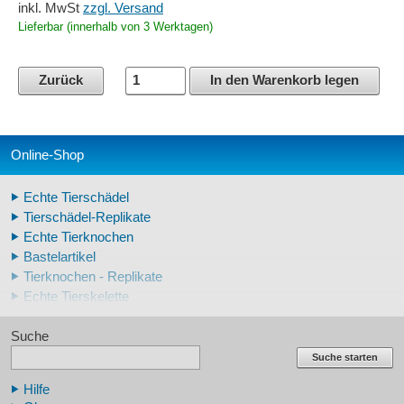
inkl. MwSt
zzgl. Versand
Lieferbar (innerhalb von 3 Werktagen)
Zurück
In den Warenkorb legen
Online-Shop
Echte Tierschädel
Tierschädel-Replikate
Echte Tierknochen
Bastelartikel
Tierknochen - Replikate
Echte Tierskelette
Echte Tierzähne
Suche
Krallen- und Zahnreplikate
Lehrschädel Mensch
Suche starten
Skelettmodelle Mensch
Hilfe
Schädelreplikate Mensch