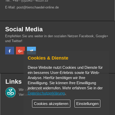
Tel.: +49 - (0)2043 - 4015733
E-Mail: post@tierschaedel-online.de
Social Media
Empfehlen Sie uns weiter in den sozialen Netzen Facebook, Google+
und Twitter!
Cookies & Dienste
Diese Website nutzt Cookies und Dienste für
ein besseres User-Erlebnis sowie für Web-
Analyse. Hierfür benötigen wir Ihre
Links
Einwilligung. Sie können Ihre Einwilligung
jederzeit widerrufen. Mehr erfahren Sie in der
Wir sind Mitglied im
Datenschutzerklärung
.
Verband deutscher Präparatoren
Cookies akzeptieren
Einstellungen