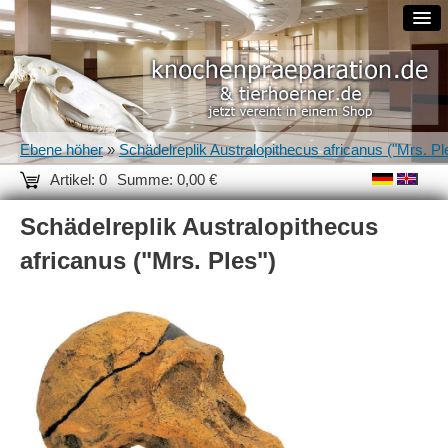
Ebene höher
»
Schädelreplik Australopithecus africanus ("Mrs. Pl
Artikel: 0
Summe: 0,00 €
Schädelreplik Australopithecus
africanus ("Mrs. Ples")