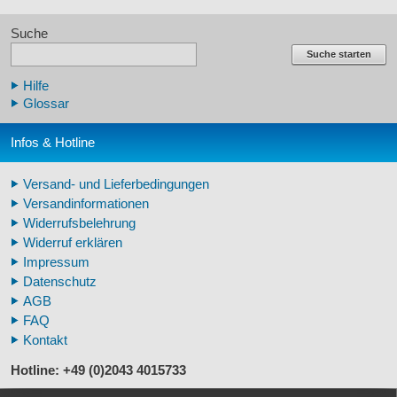
Echte Tierzähne
Suche
Krallen- und Zahnreplikate
Lehrschädel Mensch
Suche starten
Skelettmodelle Mensch
Hilfe
Schädelreplikate Mensch
Glossar
Knochenreplikate Mensch
Beckenskelette Mensch
Infos & Hotline
Arm-/Beinskelette Mensch
Arm-/Beinmodelle Mensch
Versand- und Lieferbedingungen
Zähne Warzenschwein
Versandinformationen
Veterinär - Lehrmittel
Widerrufsbelehrung
Fossilreplikate Mensch
Widerruf erklären
Pferdemähnen
Impressum
Fußspuren museal
Datenschutz
Tierhörner
AGB
FAQ
Kontakt
Hotline: +49 (0)2043 4015733