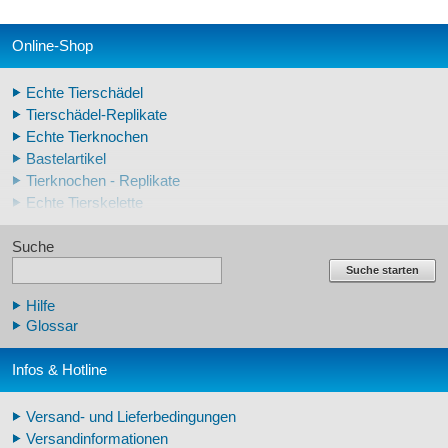
Online-Shop
Echte Tierschädel
Tierschädel-Replikate
Echte Tierknochen
Bastelartikel
Tierknochen - Replikate
Echte Tierskelette
Echte Tierzähne
Suche
Krallen- und Zahnreplikate
Lehrschädel Mensch
Suche starten
Skelettmodelle Mensch
Hilfe
Schädelreplikate Mensch
Glossar
Knochenreplikate Mensch
Beckenskelette Mensch
Infos & Hotline
Arm-/Beinskelette Mensch
Arm-/Beinmodelle Mensch
Versand- und Lieferbedingungen
Zähne Warzenschwein
Versandinformationen
Veterinär - Lehrmittel