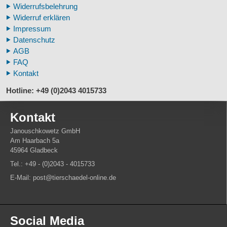
Widerrufsbelehrung
Fossilreplikate Mensch
Widerruf erklären
Pferdemähnen
Impressum
Fußspuren museal
Datenschutz
Tierhörner
AGB
FAQ
Kontakt
Hotline: +49 (0)2043 4015733
Kontakt
Janouschkowetz GmbH
Am Haarbach 5a
45964 Gladbeck
Tel.: +49 - (0)2043 - 4015733
E-Mail: post@tierschaedel-online.de
Social Media