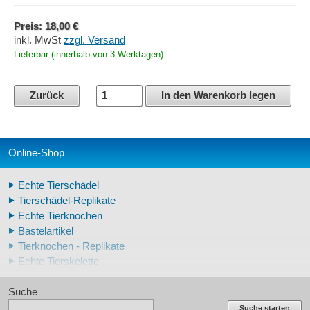
Preis: 18,00 €
inkl. MwSt
zzgl. Versand
Lieferbar (innerhalb von 3 Werktagen)
Zurück
In den Warenkorb legen
Online-Shop
Echte Tierschädel
Tierschädel-Replikate
Echte Tierknochen
Bastelartikel
Tierknochen - Replikate
Echte Tierskelette
Echte Tierzähne
Suche
Krallen- und Zahnreplikate
Lehrschädel Mensch
Suche starten